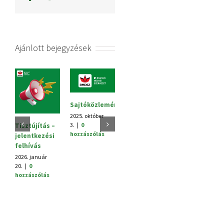
Ajánlott bejegyzések
Sajtóközlemény
Megyei
V.
tanácsülés
2025. október
Hagyományü
3.
|
0
Tisztújítás –
2025. június
2025. június
hozzászólás
jelentkezési
30.
|
0
25.
|
0
hozzászólás
felhívás
hozzászólás
2026. január
20.
|
0
hozzászólás