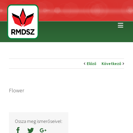
Előző
Következő
Flower
Ossza meg ismerőseivel: