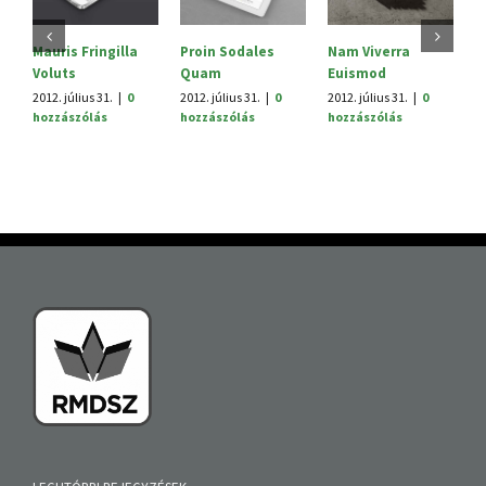
Mauris Fringilla
Proin Sodales
Nam Viverra
C
Voluts
Quam
Euismod
L
2012. július 31.
|
0
2012. július 31.
|
0
2012. július 31.
|
0
20
hozzászólás
hozzászólás
hozzászólás
h