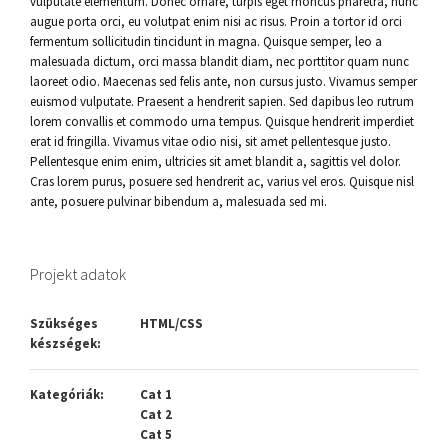
vulputate elementum. Donec ornare, turpis eget rhoncus pharetra, nunc
augue porta orci, eu volutpat enim nisi ac risus. Proin a tortor id orci
fermentum sollicitudin tincidunt in magna. Quisque semper, leo a
malesuada dictum, orci massa blandit diam, nec porttitor quam nunc
laoreet odio. Maecenas sed felis ante, non cursus justo. Vivamus semper
euismod vulputate. Praesent a hendrerit sapien. Sed dapibus leo rutrum
lorem convallis et commodo urna tempus. Quisque hendrerit imperdiet
erat id fringilla. Vivamus vitae odio nisi, sit amet pellentesque justo.
Pellentesque enim enim, ultricies sit amet blandit a, sagittis vel dolor.
Cras lorem purus, posuere sed hendrerit ac, varius vel eros. Quisque nisl
ante, posuere pulvinar bibendum a, malesuada sed mi.
Projekt adatok
Szükséges
HTML/CSS
készségek:
Kategóriák:
Cat 1
Cat 2
Cat 5