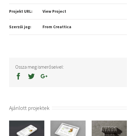
Projekt URL:
View Project
Szerzői jog:
From Creattica
Ossza meg ismerőseivel:
Ajánlott projektek