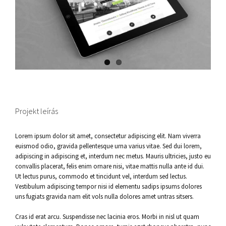
Projekt leírás
Lorem ipsum dolor sit amet, consectetur adipiscing elit. Nam viverra
euismod odio, gravida pellentesque urna varius vitae. Sed dui lorem,
adipiscing in adipiscing et, interdum nec metus. Mauris ultricies, justo eu
convallis placerat, felis enim ornare nisi, vitae mattis nulla ante id dui.
Ut lectus purus, commodo et tincidunt vel, interdum sed lectus.
Vestibulum adipiscing tempor nisi id elementu sadips ipsums dolores
uns fugiats gravida nam elit vols nulla dolores amet untras sitsers.
Cras id erat arcu. Suspendisse nec lacinia eros. Morbi in nisl ut quam